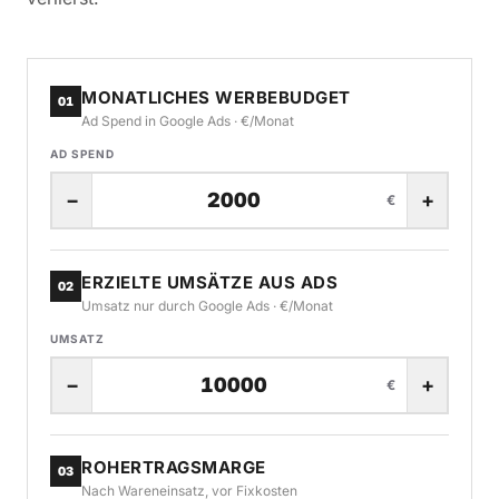
MONATLICHES WERBEBUDGET
01
Ad Spend in Google Ads · €/Monat
AD SPEND
−
+
€
ERZIELTE UMSÄTZE AUS ADS
02
Umsatz nur durch Google Ads · €/Monat
UMSATZ
−
+
€
ROHERTRAGSMARGE
03
Nach Wareneinsatz, vor Fixkosten