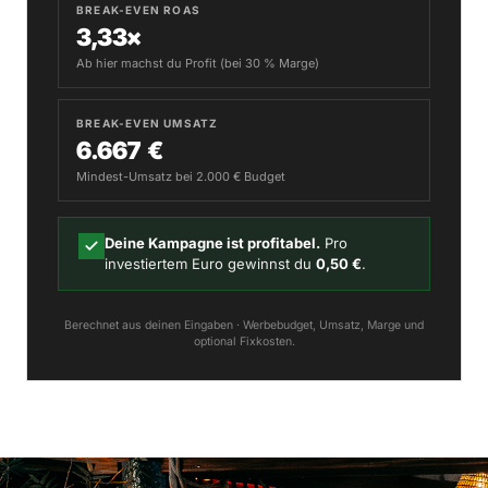
BREAK-EVEN ROAS
3,33×
Ab hier machst du Profit (bei 30 % Marge)
BREAK-EVEN UMSATZ
6.667 €
Mindest-Umsatz bei 2.000 € Budget
Deine Kampagne ist profitabel.
Pro
investiertem Euro gewinnst du
0,50 €
.
Berechnet aus deinen Eingaben · Werbebudget, Umsatz, Marge und
optional Fixkosten.