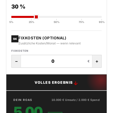
30 %
5%
25%
50%
75%
95%
FIXKOSTEN (OPTIONAL)
04
Zusätzliche Kosten/Monat — wenn relevant
FIXKOSTEN
−
+
€
VOLLES ERGEBNIS
DEIN ROAS
10.000 € Umsatz / 2.000 € Spend
5,00