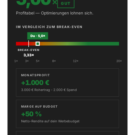
×
GUT
Profitabel — Optimierungen lohnen sich.
IM VERGLEICH ZUM BREAK-EVEN
Du · 5,0×
BREAK-EVEN
3,33×
1×
3×
5×
8×
12×
20×
MONATSPROFIT
+1.000 €
3.000 € Rohertrag - 2.000 € Spend
MARGE AUF BUDGET
+50 %
Netto-Rendite auf dein Werbebudget