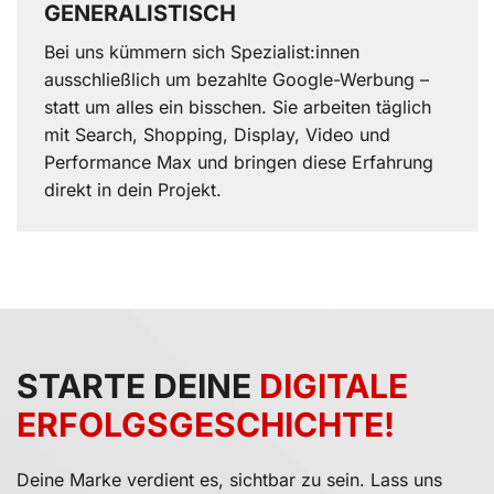
GENERALISTISCH
Bei uns kümmern sich Spezialist:innen
ausschließlich um bezahlte Google-Werbung –
statt um alles ein bisschen. Sie arbeiten täglich
mit Search, Shopping, Display, Video und
Performance Max und bringen diese Erfahrung
direkt in dein Projekt.
Kundenbewertu
Suc
SEHR GUT
STARTE DEINE
DIGITALE
5,00
/
4,96
ERFOLGS­GESCHICHTE!
Blick aufs Pr
Deine Marke verdient es, sichtbar zu sein. Lass uns