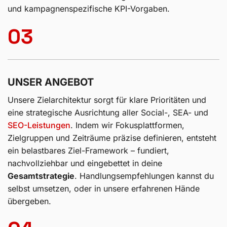
S.M.A.R.T.-Methode
. Sie schafft Transparenz für eine
systematische Erfolgskontrolle. Dabei berücksichtigt
unsere Social-Media-Agentur sowohl deine
unternehmensweiten Marketingziele als auch kanal-
und kampagnenspezifische KPI-Vorgaben.
03
UNSER ANGEBOT
Unsere Zielarchitektur sorgt für klare Prioritäten und
eine strategische Ausrichtung aller Social-, SEA- und
SEO-Leistungen
. Indem wir Fokusplattformen,
Zielgruppen und Zeiträume präzise definieren, entsteht
ein belastbares Ziel-Framework – fundiert,
nachvollziehbar und eingebettet in deine
Gesamtstrategie
. Handlungsempfehlungen kannst du