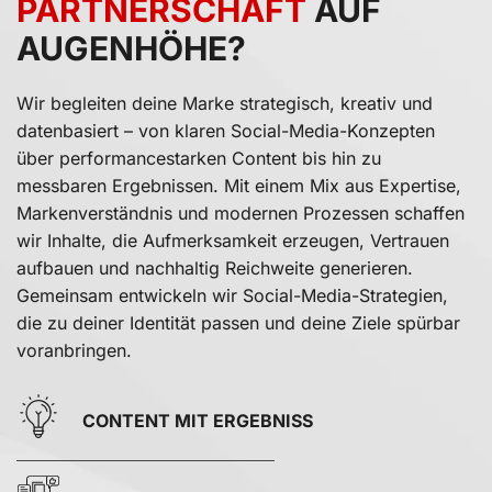
PARTNERSCHAFT
AUF
AUGENHÖHE?
Wir begleiten deine Marke strategisch, kreativ und
datenbasiert – von klaren Social-Media-Konzepten
Kundenbewertu
über performancestarken Content bis hin zu
Suc
messbaren Ergebnissen. Mit einem Mix aus Expertise,
Markenverständnis und modernen Prozessen schaffen
SEHR GUT
wir Inhalte, die Aufmerksamkeit erzeugen, Vertrauen
aufbauen und nachhaltig Reichweite generieren.
5,00
/
4,96
Gemeinsam entwickeln wir Social-Media-Strategien,
die zu deiner Identität passen und deine Ziele spürbar
Blick aufs Pr
voranbringen.