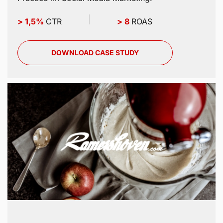
Das Ergebnis: maximale Sichtbarkeit, starke
Aktivierung der Zielgruppe und messbare
Performance-Steigerung – ein echtes Best-
Practice im Social Media Marketing.
> 1,5%
CTR
> 8
ROAS
DOWNLOAD CASE STUDY