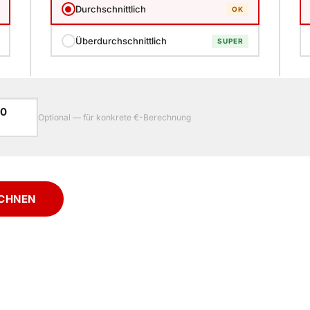
Durchschnittlich
OK
Überdurchschnittlich
SUPER
Optional — für konkrete €-Berechnung
ECHNEN