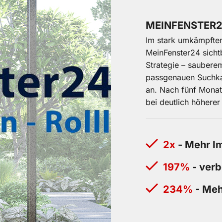
MEINFENSTER
Im stark umkämpften
MeinFenster24 sicht
Strategie – sauber
passgenauen Suchka
an. Nach fünf Mona
bei deutlich höherer
2x
- Mehr Im
197%
- verb
234%
- Meh