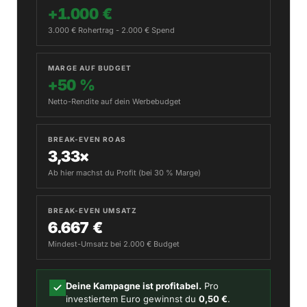
+1.000 €
3.000 € Rohertrag - 2.000 € Spend
MARGE AUF BUDGET
+50 %
Netto-Rendite auf dein Werbebudget
BREAK-EVEN ROAS
3,33×
Ab hier machst du Profit (bei 30 % Marge)
BREAK-EVEN UMSATZ
6.667 €
Mindest-Umsatz bei 2.000 € Budget
Deine Kampagne ist profitabel.
Pro
investiertem Euro gewinnst du
0,50 €
.