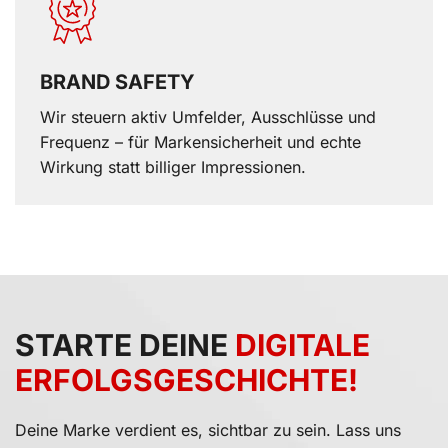
BRAND SAFETY
Wir steuern aktiv Umfelder, Ausschlüsse und
Frequenz – für Markensicherheit und echte
Wirkung statt billiger Impressionen.
Kundenbewertu
Suc
SEHR GUT
STARTE DEINE
DIGITALE
5,00
/
4,96
ERFOLGS­GESCHICHTE!
Blick aufs Pr
Deine Marke verdient es, sichtbar zu sein. Lass uns