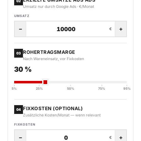
02
Umsatz nur durch Google Ads · €/Monat
UMSATZ
−
+
€
ROHERTRAGSMARGE
03
Nach Wareneinsatz, vor Fixkosten
30 %
5%
25%
50%
75%
95%
FIXKOSTEN (OPTIONAL)
04
Zusätzliche Kosten/Monat — wenn relevant
FIXKOSTEN
−
+
€