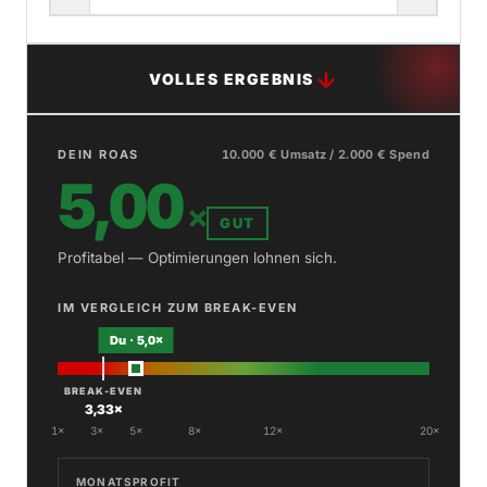
VOLLES ERGEBNIS
DEIN ROAS
10.000 € Umsatz / 2.000 € Spend
5,00
×
GUT
Profitabel — Optimierungen lohnen sich.
IM VERGLEICH ZUM BREAK-EVEN
Du · 5,0×
BREAK-EVEN
3,33×
1×
3×
5×
8×
12×
20×
MONATSPROFIT