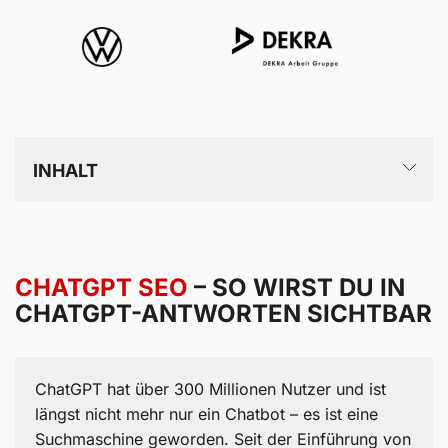
INHALT
ChatGPT SEO – So wirst du in ChatGPT-Antworten
sichtbar
CHATGPT SEO
– SO WIRST DU IN
CHATGPT-ANTWORTEN SICHTBAR
Was ist ChatGPT SEO? Definition und Abgrenzung
Warum ChatGPT SEO 2026 unverzichtbar ist
ChatGPT hat über 300 Millionen Nutzer und ist
Wie ChatGPT Quellen auswählt und priorisiert
längst nicht mehr nur ein Chatbot – es ist eine
Suchmaschine geworden. Seit der Einführung von