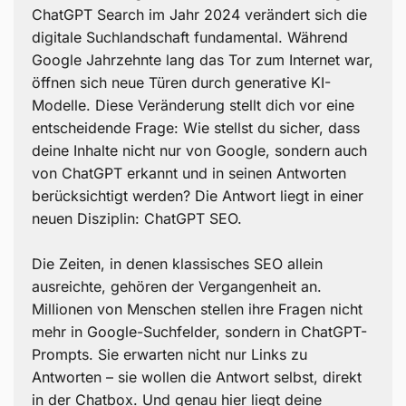
8 bewährte Maßnahmen für bessere ChatGPT-
ChatGPT Search im Jahr 2024 verändert sich die
Sichtbarkeit
digitale Suchlandschaft fundamental. Während
Google Jahrzehnte lang das Tor zum Internet war,
ChatGPT SEO vs. klassisches SEO – Unterschiede
öffnen sich neue Türen durch generative KI-
und Gemeinsamkeiten
Modelle. Diese Veränderung stellt dich vor eine
entscheidende Frage: Wie stellst du sicher, dass
Häufige Fehler bei ChatGPT SEO – und wie du sie
deine Inhalte nicht nur von Google, sondern auch
vermeidest
von ChatGPT erkannt und in seinen Antworten
ChatGPT SEO und die Zukunft des Online-
berücksichtigt werden? Die Antwort liegt in einer
Marketings
neuen Disziplin: ChatGPT SEO.
SUCHHELDEN – Deine ChatGPT-SEO-Agentur
Die Zeiten, in denen klassisches SEO allein
ausreichte, gehören der Vergangenheit an.
Millionen von Menschen stellen ihre Fragen nicht
mehr in Google-Suchfelder, sondern in ChatGPT-
Prompts. Sie erwarten nicht nur Links zu
Antworten – sie wollen die Antwort selbst, direkt
in der Chatbox. Und genau hier liegt deine