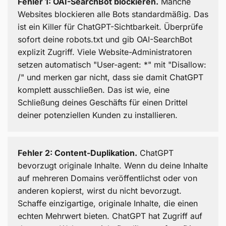
Fehler 1: OAI-SearchBot blockieren.
Manche
Websites blockieren alle Bots standardmäßig. Das
8 bewährte Maßnahmen für bessere ChatGPT-
ist ein Killer für ChatGPT-Sichtbarkeit. Überprüfe
Sichtbarkeit
sofort deine robots.txt und gib OAI-SearchBot
explizit Zugriff. Viele Website-Administratoren
ChatGPT SEO vs. klassisches SEO – Unterschiede
setzen automatisch "User-agent: *" mit "Disallow:
und Gemeinsamkeiten
/" und merken gar nicht, dass sie damit ChatGPT
komplett ausschließen. Das ist wie, eine
Häufige Fehler bei ChatGPT SEO – und wie du sie
Schließung deines Geschäfts für einen Drittel
vermeidest
deiner potenziellen Kunden zu installieren.
ChatGPT SEO und die Zukunft des Online-
Marketings
Fehler 2: Content-Duplikation.
ChatGPT
SUCHHELDEN – Deine ChatGPT-SEO-Agentur
bevorzugt originale Inhalte. Wenn du deine Inhalte
auf mehreren Domains veröffentlichst oder von
anderen kopierst, wirst du nicht bevorzugt.
Schaffe einzigartige, originale Inhalte, die einen
echten Mehrwert bieten. ChatGPT hat Zugriff auf