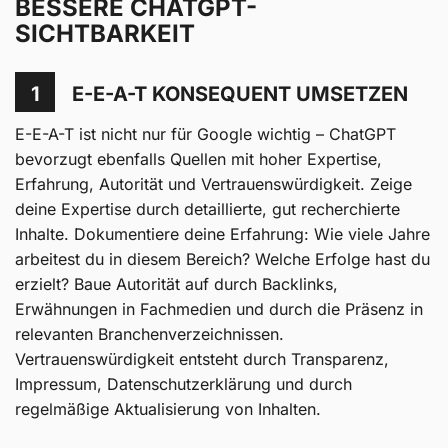
BESSERE CHATGPT-
Was ist ChatGPT SEO? Definition und Abgrenzung
SICHTBARKEIT
Warum ChatGPT SEO 2026 unverzichtbar ist
1
E-E-A-T KONSEQUENT UMSETZEN
Wie ChatGPT Quellen auswählt und priorisiert
E-E-A-T ist nicht nur für Google wichtig – ChatGPT
8 bewährte Maßnahmen für bessere ChatGPT-
bevorzugt ebenfalls Quellen mit hoher Expertise,
Sichtbarkeit
Erfahrung, Autorität und Vertrauenswürdigkeit. Zeige
deine Expertise durch detaillierte, gut recherchierte
ChatGPT SEO vs. klassisches SEO – Unterschiede
Inhalte. Dokumentiere deine Erfahrung: Wie viele Jahre
und Gemeinsamkeiten
arbeitest du in diesem Bereich? Welche Erfolge hast du
erzielt? Baue Autorität auf durch Backlinks,
Häufige Fehler bei ChatGPT SEO – und wie du sie
Erwähnungen in Fachmedien und durch die Präsenz in
vermeidest
relevanten Branchenverzeichnissen.
ChatGPT SEO und die Zukunft des Online-
Vertrauenswürdigkeit entsteht durch Transparenz,
Marketings
Impressum, Datenschutzerklärung und durch
regelmäßige Aktualisierung von Inhalten.
SUCHHELDEN – Deine ChatGPT-SEO-Agentur