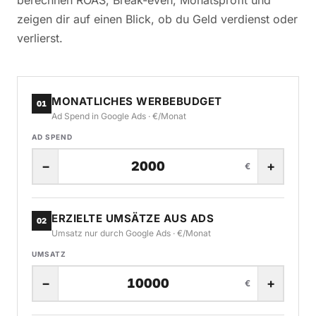
zeigen dir auf einen Blick, ob du Geld verdienst oder
verlierst.
MONATLICHES WERBEBUDGET
01
Ad Spend in Google Ads · €/Monat
AD SPEND
−
+
€
ERZIELTE UMSÄTZE AUS ADS
02
Umsatz nur durch Google Ads · €/Monat
UMSATZ
−
+
€