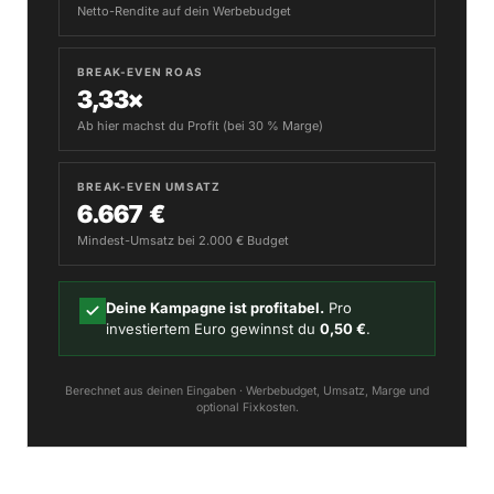
Netto-Rendite auf dein Werbebudget
BREAK-EVEN ROAS
3,33×
Ab hier machst du Profit (bei 30 % Marge)
BREAK-EVEN UMSATZ
6.667 €
Mindest-Umsatz bei 2.000 € Budget
Deine Kampagne ist profitabel.
Pro
investiertem Euro gewinnst du
0,50 €
.
Berechnet aus deinen Eingaben · Werbebudget, Umsatz, Marge und
optional Fixkosten.