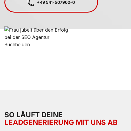
+49 541-507960-0
Kundenbewertu
Suc
SEHR GUT
5,00
/
4,96
SO LÄUFT DEINE
Blick aufs Pr
LEADGENERIERUNG MIT UNS AB