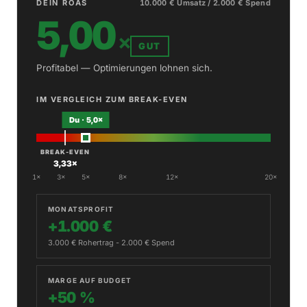
DEIN ROAS
10.000 € Umsatz / 2.000 € Spend
5,00
×
GUT
Profitabel — Optimierungen lohnen sich.
IM VERGLEICH ZUM BREAK-EVEN
Du · 5,0×
BREAK-EVEN
3,33×
1×
3×
5×
8×
12×
20×
MONATSPROFIT
+1.000 €
3.000 € Rohertrag - 2.000 € Spend
MARGE AUF BUDGET
+50 %