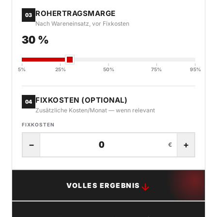
ROHERTRAGSMARGE
03
Nach Wareneinsatz, vor Fixkosten
30 %
5%
25%
50%
75%
95%
FIXKOSTEN (OPTIONAL)
04
Zusätzliche Kosten/Monat — wenn relevant
FIXKOSTEN
−
+
€
VOLLES ERGEBNIS