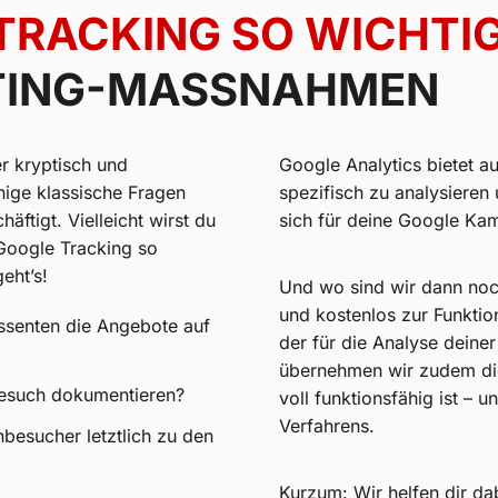
TRACKING SO WICHTI
TING-MASSNAHMEN
r kryptisch und
Google Analytics bietet a
nige klassische Fragen
spezifisch zu analysiere
ftigt. Vielleicht wirst du
sich für deine Google Ka
Google Tracking so
eht’s!
Und wo sind wir dann no
und kostenlos zur Funkti
ssenten die Angebote auf
der für die Analyse deine
übernehmen wir zudem die
besuch dokumentieren?
voll funktionsfähig ist –
Verfahrens.
esucher letztlich zu den
Kurzum: Wir helfen dir da