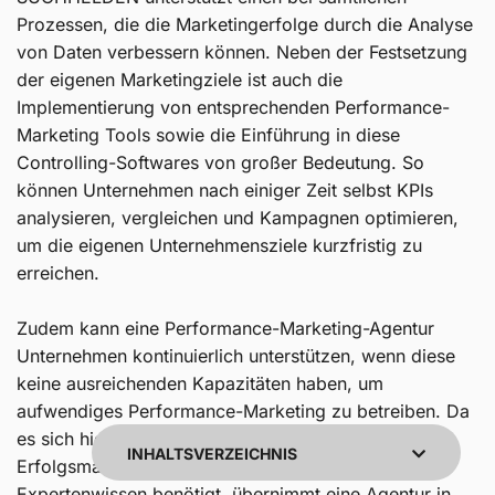
Prozessen, die die Marketingerfolge durch die Analyse
von Daten verbessern können. Neben der Festsetzung
der eigenen Marketingziele ist auch die
Implementierung von entsprechenden Performance-
Marketing Tools sowie die Einführung in diese
Controlling-Softwares von großer Bedeutung. So
können Unternehmen nach einiger Zeit selbst KPIs
analysieren, vergleichen und Kampagnen optimieren,
um die eigenen Unternehmensziele kurzfristig zu
Kundenbewertu
erreichen.
Suc
Zudem kann eine Performance-Marketing-Agentur
SEHR GUT
Unternehmen kontinuierlich unterstützen, wenn diese
keine ausreichenden Kapazitäten haben, um
5,00
/
4,96
aufwendiges Performance-Marketing zu betreiben. Da
es sich hierbei um eine recht zeitintensive Art der
Blick aufs Pr
INHALTSVERZEICHNIS
Erfolgsmaximierung handelt, die Kontinuität und
Expertenwissen benötigt, übernimmt eine Agentur in