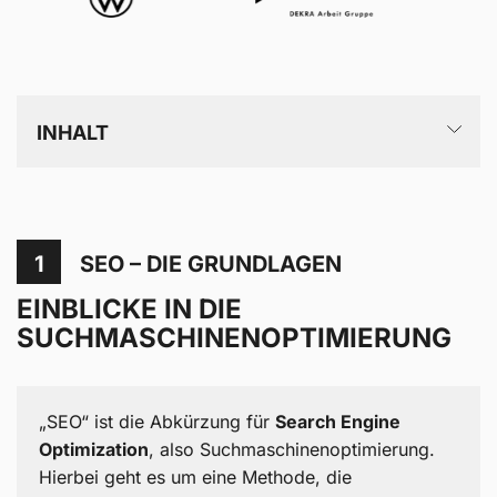
INHALT
SEO – die Grundlagen
Crawling & Indexierung bei Google: Findest du
1
SEO – DIE GRUNDLAGEN
dich bei Google?
EINBLICKE IN DIE
SUCHMASCHINEN­OPTIMIERUNG
Strategische & taktische
Suchmaschinenoptimierung samt Kennzahlen
Autorität und Expertise: essenzielle SEO-Tipps
„SEO“ ist die Abkürzung für
Search Engine
Optimization
, also Suchmaschinenoptimierung.
Suchmaschinenoptimierung: Tipps rund um Trends
Hierbei geht es um eine Methode, die