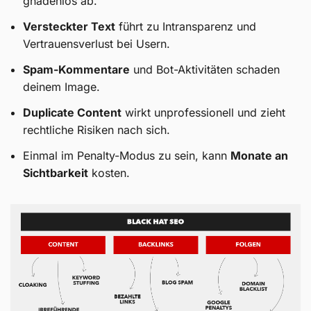
gnadenlos ab.
Versteckter Text
führt zu Intransparenz und
Vertrauensverlust bei Usern.
Spam-Kommentare
und Bot-Aktivitäten schaden
deinem Image.
Duplicate Content
wirkt unprofessionell und zieht
rechtliche Risiken nach sich.
Einmal im Penalty-Modus zu sein, kann
Monate an
Kundenbewertu
Suc
Sichtbarkeit
kosten.
SEHR GUT
5,00
/
4,96
Blick aufs Pr