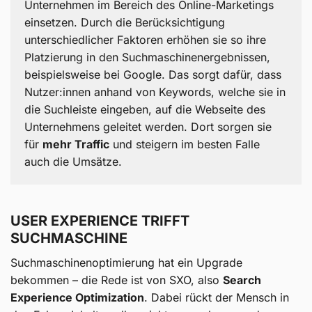
Unternehmen im Bereich des Online-Marketings
Nützliche Tools für wirksame
einsetzen. Durch die Berücksichtigung
Suchmaschinenoptimierung
unterschiedlicher Faktoren erhöhen sie so ihre
Platzierung in den Suchmaschinenergebnissen,
Zusätzliche Informationen für dein SEO-Game
beispielsweise bei Google. Das sorgt dafür, dass
Nutzer:innen anhand von Keywords, welche sie in
Relevante SEO-Begriffe erklärt
die Suchleiste eingeben, auf die Webseite des
Unternehmens geleitet werden. Dort sorgen sie
Schritt für Schritt zur passenden SEO-Strategie –
für
mehr Traffic
und steigern im besten Falle
dein Guide
auch die Umsätze.
FAQ – wichtige Fragen zu SEO
USER EXPERIENCE TRIFFT
SUCHMASCHINE
Suchmaschinenoptimierung hat ein Upgrade
bekommen – die Rede ist von SXO, also
Search
Experience Optimization
. Dabei rückt der Mensch in