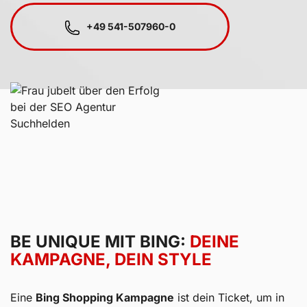
+49 541-507960-0
Kundenbewertu
Suc
SEHR GUT
BE UNIQUE MIT BING:
DEINE
5,00
/
4,96
KAMPAGNE, DEIN STYLE
Blick aufs Pr
Eine
Bing Shopping Kampagne
ist dein Ticket, um in