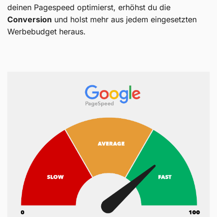
deinen Pagespeed optimierst, erhöhst du die
Conversion
und holst mehr aus jedem eingesetzten
Werbebudget heraus.
Kundenbewertu
Suc
SEHR GUT
5,00
/
4,96
Blick aufs Pr