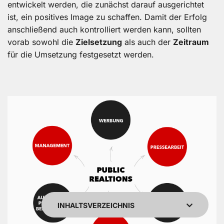
entwickelt werden, die zunächst darauf ausgerichtet
ist, ein positives Image zu schaffen. Damit der Erfolg
anschließend auch kontrolliert werden kann, sollten
vorab sowohl die
Zielsetzung
als auch der
Zeitraum
für die Umsetzung festgesetzt werden.
Kundenbewertu
Suc
SEHR GUT
5,00
/
4,96
Blick aufs Pr
INHALTSVERZEICHNIS