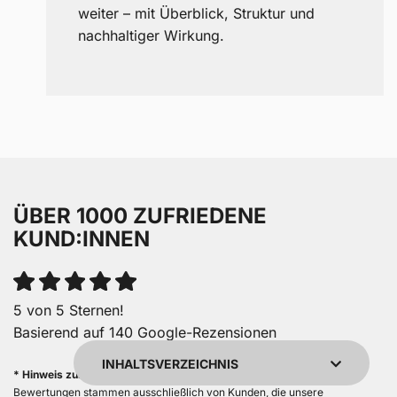
weiter – mit Überblick, Struktur und
nachhaltiger Wirkung.
Kundenbewertu
ÜBER 1000 ZUFRIEDENE
Suc
KUND:INNEN
SEHR GUT
5 von 5 Sternen!
5,00
/
4,96
Basierend auf 140 Google-Rezensionen
Blick aufs Pr
INHALTSVERZEICHNIS
* Hinweis zur Echtheit von Bewertungen:
Bewertungen stammen ausschließlich von Kunden, die unsere