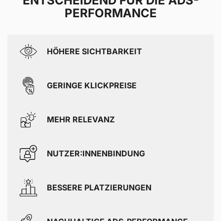
ENTSCHEIDEND FÜR DIE ADS-
PERFORMANCE
HÖHERE SICHTBARKEIT
GERINGE KLICKPREISE
Kundenbewertu
MEHR RELEVANZ
Suc
SEHR GUT
NUTZER:INNENBINDUNG
5,00
/
4,96
BESSERE PLATZIERUNGEN
Blick aufs Pr