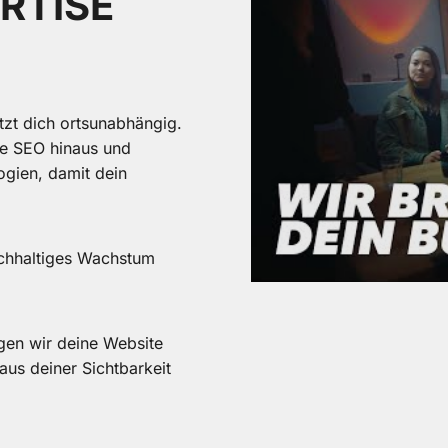
RTISE
zt dich ortsunabhängig.
he SEO hinaus und
ogien, damit dein
achhaltiges Wachstum
gen wir deine Website
us deiner Sichtbarkeit