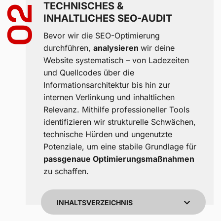
TECHNISCHES &
02
INHALTLICHES SEO-AUDIT
Bevor wir die SEO-Optimierung
durchführen,
analysieren
wir deine
Website systematisch – von Ladezeiten
und Quellcodes über die
Informationsarchitektur bis hin zur
internen Verlinkung und inhaltlichen
Relevanz. Mithilfe professioneller Tools
Kundenbewertu
identifizieren wir strukturelle Schwächen,
Suc
technische Hürden und ungenutzte
Potenziale, um eine stabile Grundlage für
SEHR GUT
passgenaue Optimierungsmaßnahmen
zu schaffen.
5,00
/
4,96
Blick aufs Pr
INHALTSVERZEICHNIS