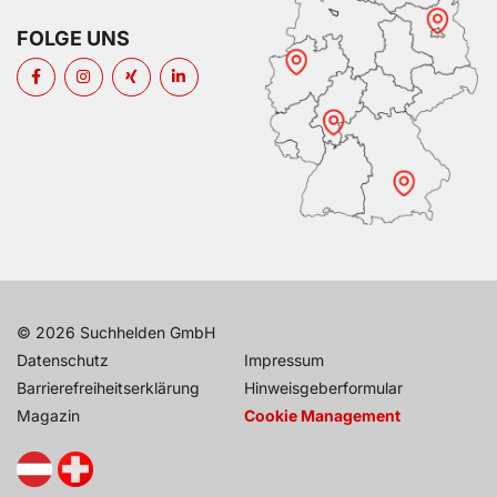
FOLGE UNS
© 2026 Suchhelden GmbH
Datenschutz
Impressum
Barrierefreiheitserklärung
Hinweisgeberformular
Kundenbewertu
Magazin
Cookie Management
Su
SEHR GU