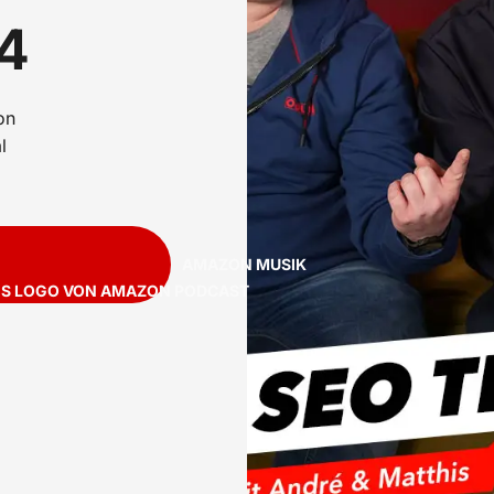
4
on
l
PODCAST
AMAZON MUSIK