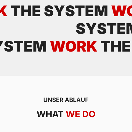
K
THE SYSTEM
W
SYSTE
YSTEM
WORK
THE
UNSER ABLAUF
WHAT
WE DO