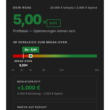
DEIN ROAS
10.000 € Umsatz / 2.000 € Spend
5,00
×
GUT
Profitabel — Optimierungen lohnen sich.
IM VERGLEICH ZUM BREAK-EVEN
Du · 5,0×
BREAK-EVEN
3,33×
1×
3×
5×
8×
12×
20×
MONATSPROFIT
+1.000 €
3.000 € Rohertrag - 2.000 € Spend
MARGE AUF BUDGET