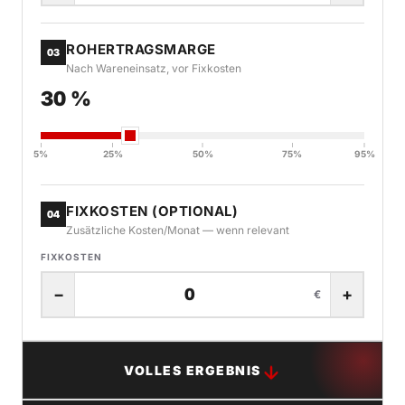
ROHERTRAGSMARGE
03
Nach Wareneinsatz, vor Fixkosten
30 %
5%
25%
50%
75%
95%
FIXKOSTEN (OPTIONAL)
04
Zusätzliche Kosten/Monat — wenn relevant
FIXKOSTEN
−
+
€
VOLLES ERGEBNIS