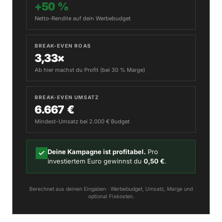
+50 %
Netto-Rendite auf dein Werbebudget
BREAK-EVEN ROAS
3,33×
Ab hier machst du Profit (bei 30 % Marge)
BREAK-EVEN UMSATZ
6.667 €
Mindest-Umsatz bei 2.000 € Budget
Deine Kampagne ist profitabel.
Pro
investiertem Euro gewinnst du
0,50 €
.
Berechnet aus deinen Eingaben · Werbebudget, Umsatz, Marge und
optional Fixkosten.