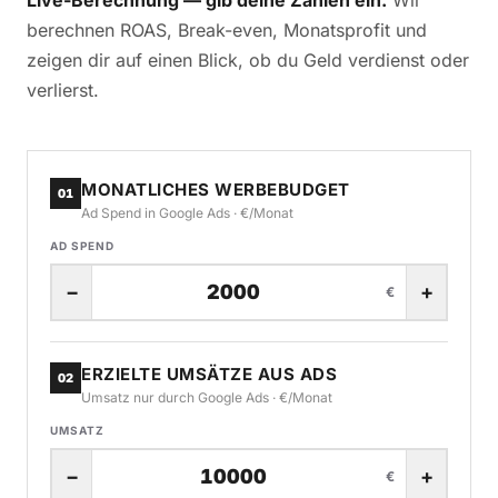
berechnen ROAS, Break-even, Monatsprofit und
zeigen dir auf einen Blick, ob du Geld verdienst oder
verlierst.
MONATLICHES WERBEBUDGET
01
Ad Spend in Google Ads · €/Monat
AD SPEND
−
+
€
ERZIELTE UMSÄTZE AUS ADS
02
Umsatz nur durch Google Ads · €/Monat
UMSATZ
−
+
€