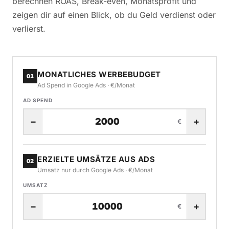
berechnen ROAS, Break-even, Monatsprofit und
zeigen dir auf einen Blick, ob du Geld verdienst oder
verlierst.
MONATLICHES WERBEBUDGET
01
Ad Spend in Google Ads · €/Monat
AD SPEND
−
+
€
ERZIELTE UMSÄTZE AUS ADS
02
Umsatz nur durch Google Ads · €/Monat
UMSATZ
−
+
€