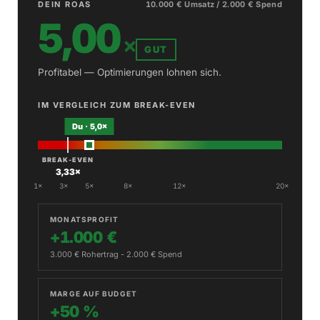
DEIN ROAS
10.000 € Umsatz / 2.000 € Spend
5,00
×
GUT
Profitabel — Optimierungen lohnen sich.
IM VERGLEICH ZUM BREAK-EVEN
Du · 5,0×
BREAK-EVEN
3,33×
1×
3×
5×
8×
12×
20×
MONATSPROFIT
+1.000 €
3.000 € Rohertrag - 2.000 € Spend
MARGE AUF BUDGET
+50 %