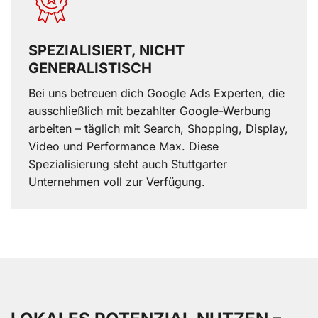
SPEZIALISIERT, NICHT
GENERALISTISCH
Bei uns betreuen dich Google Ads Experten, die
ausschließlich mit bezahlter Google-Werbung
arbeiten – täglich mit Search, Shopping, Display,
Video und Performance Max. Diese
Spezialisierung steht auch Stuttgarter
Kundenbewertu
Suc
Unternehmen voll zur Verfügung.
SEHR GUT
5,00
/
4,96
Blick aufs Pr