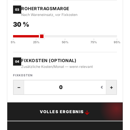
ROHERTRAGSMARGE
03
Nach Wareneinsatz, vor Fixkosten
30 %
5%
25%
50%
75%
95%
FIXKOSTEN (OPTIONAL)
04
Zusätzliche Kosten/Monat — wenn relevant
FIXKOSTEN
−
+
€
VOLLES ERGEBNIS