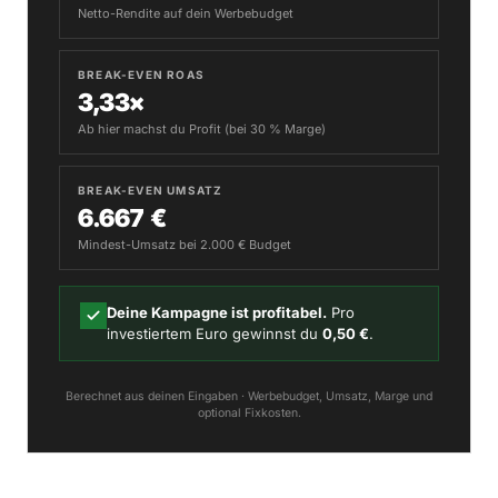
Netto-Rendite auf dein Werbebudget
BREAK-EVEN ROAS
3,33×
Ab hier machst du Profit (bei 30 % Marge)
BREAK-EVEN UMSATZ
6.667 €
Mindest-Umsatz bei 2.000 € Budget
Deine Kampagne ist profitabel.
Pro
investiertem Euro gewinnst du
0,50 €
.
Berechnet aus deinen Eingaben · Werbebudget, Umsatz, Marge und
optional Fixkosten.